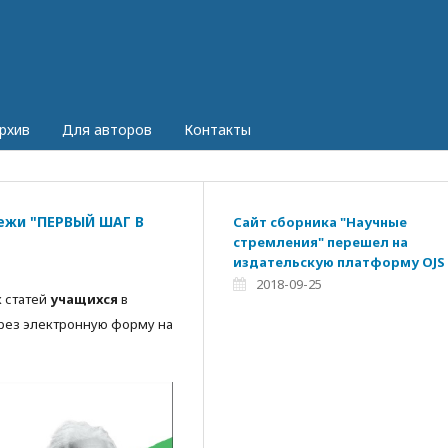
рхив
Для авторов
Контакты
ежи "ПЕРВЫЙ ШАГ В
Сайт cборника "Научные
стремления" перешел на
издательскую платформу OJS
2018-09-25
х статей
учащихся
в
рез электронную форму на